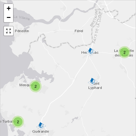
+
−
2
2
2